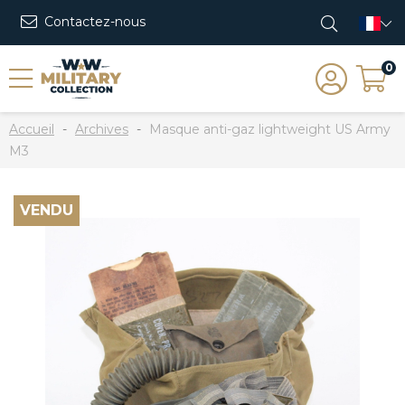
Contactez-nous
0
Accueil
Archives
Masque anti-gaz lightweight US Army
M3
VENDU