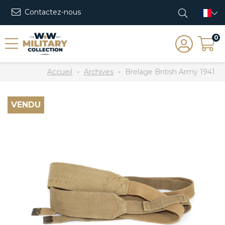
Contactez-nous
0
Accueil
Archives
Brelage British Army 1941
VENDU